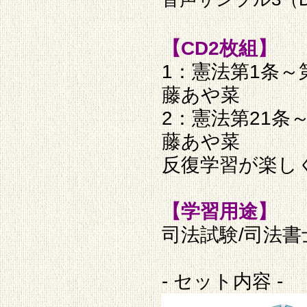
【CD2枚組】
1：憲法第1条～
藤あや菜
2：憲法第21条
藤あや菜
反復学習が楽し
【学習用途】
司法試験/司法書
- セット内容 -