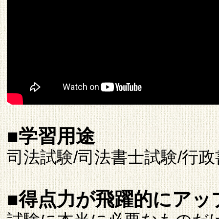
■学習用途
司法試験/司法書士試験/行政
■得点力が飛躍的にアッ