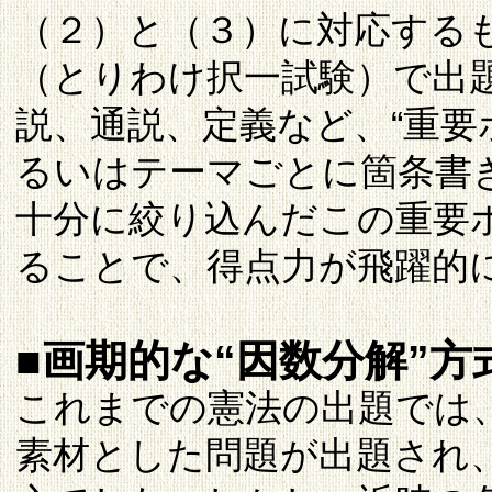
（２）と（３）に対応する
（とりわけ択一試験）で出
説、通説、定義など、“重要
るいはテーマごとに箇条書
十分に絞り込んだこの重要
ることで、得点力が飛躍的
■画期的な“因数分解”方
これまでの憲法の出題では
素材とした問題が出題され