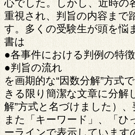
心でした。しかし、近時の
重視され、判旨の内容まで
す。多くの受験生が頭を悩
書は
●各事件における判例の特
●判旨の流れ
を画期的な“因数分解”方式
きる限り簡潔な文章に分解
解”方式と名づけました）
また「キーワード」、「ひ
ーラインで表示しています