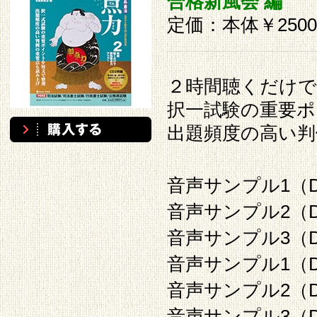
合格新風会 編
定価：本体￥250
２時間聴くだけで
択一試験の重要ポ
出題頻度の高い判
音声サンプル1（DI
音声サンプル2（DI
音声サンプル3（DI
音声サンプル1（DI
音声サンプル2（DI
音声サンプル3（DI