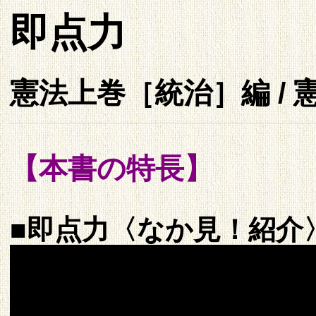
即点力
憲法上巻［統治］編 /
【本書の特長】
■即点力〈なか見！紹介