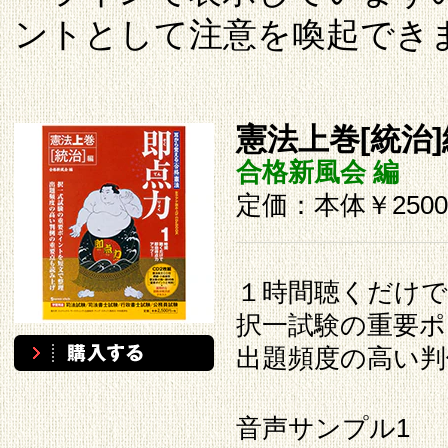
ントとして注意を喚起でき
憲法上巻[統治]
合格新風会 編
定価：本体￥250
１時間聴くだけで
択一試験の重要ポ
出題頻度の高い判
音声サンプル1