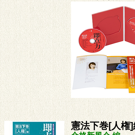
憲法下巻[人権]